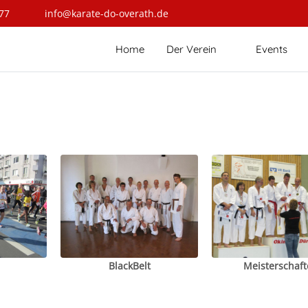
77
info@karate-do-overath.de
Home
Der Verein
Events
BlackBelt
Meisterschaft