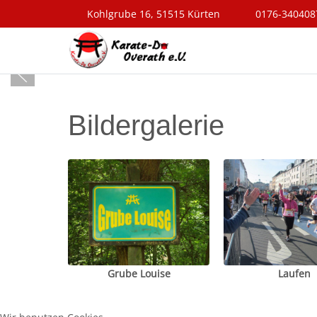
Kohlgrube 16, 51515 Kürten
0176-340408
Bildergalerie
Grube Louise
Laufen