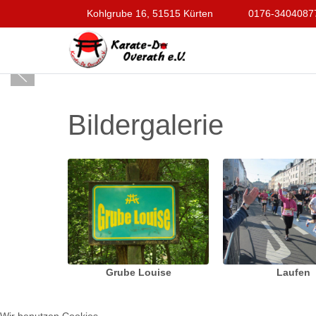
Kohlgrube 16, 51515 Kürten
0176-3404087
Bildergalerie
Grube Louise
Laufen