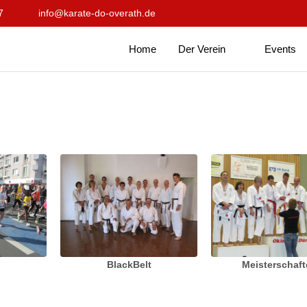
7
info@karate-do-overath.de
Home
Der Verein
Events
BlackBelt
Meisterschaf