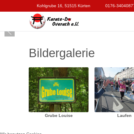
Kohlgrube 16, 51515 Kürten
0176-3404087
Bildergalerie
Grube Louise
Laufen