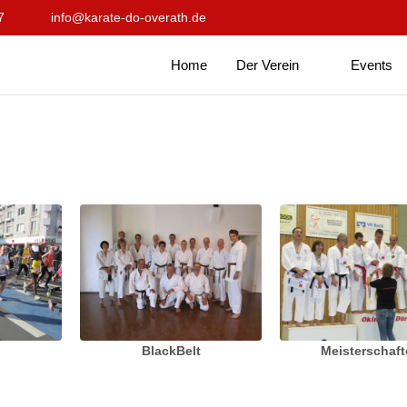
7
info@karate-do-overath.de
Home
Der Verein
Events
BlackBelt
Meisterschaf