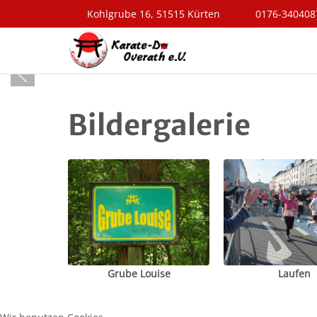
Kohlgrube 16, 51515 Kürten
0176-340408
Bildergalerie
Grube Louise
Laufen