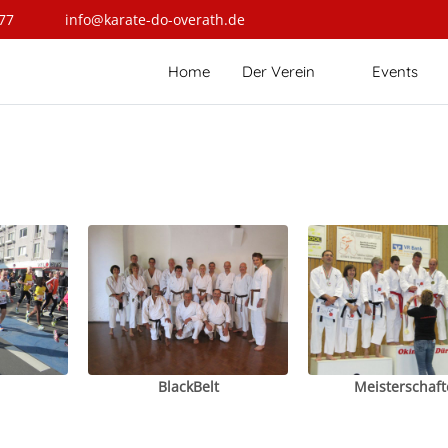
77
info@karate-do-overath.de
Home
Der Verein
Events
BlackBelt
Meisterschaft