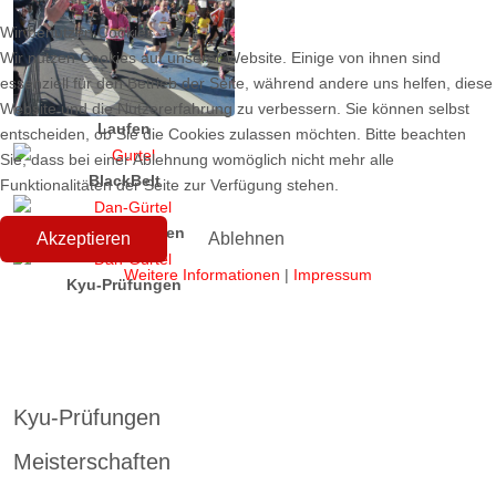
Wir benutzen Cookies
Wir nutzen Cookies auf unserer Website. Einige von ihnen sind
essenziell für den Betrieb der Seite, während andere uns helfen, diese
Website und die Nutzererfahrung zu verbessern. Sie können selbst
Laufen
entscheiden, ob Sie die Cookies zulassen möchten. Bitte beachten
Sie, dass bei einer Ablehnung womöglich nicht mehr alle
BlackBelt
Funktionalitäten der Seite zur Verfügung stehen.
Meisterschaften
Akzeptieren
Ablehnen
Weitere Informationen
|
Impressum
Kyu-Prüfungen
Kyu-Prüfungen
Meisterschaften