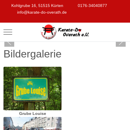
Kohlgrube 16, 51515 Kürten
0176-34040877
info@karate-do-overath.de
Mobile Menu Toggle
Bildergalerie
Grube Louise