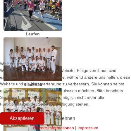
Laufen
Wir benutzen Cookies
Wir nutzen Cookies auf unserer Website. Einige von ihnen sind
essenziell für den Betrieb der Seite, während andere uns helfen, diese
Website und die Nutzererfahrung zu verbessern. Sie können selbst
BlackBelt
entscheiden, ob Sie die Cookies zulassen möchten. Bitte beachten
Sie, dass bei einer Ablehnung womöglich nicht mehr alle
Funktionalitäten der Seite zur Verfügung stehen.
Akzeptieren
Ablehnen
Weitere Informationen
|
Impressum