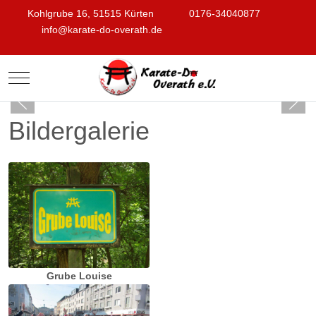
Kohlgrube 16, 51515 Kürten
0176-34040877
info@karate-do-overath.de
Mobile Menu Toggle
Bildergalerie
Grube Louise