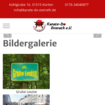
Kohlgrube 16, 51515 Kürten
0176-34040877
info@karate-do-overath.de
Mobile Menu Toggle
Bildergalerie
Grube Louise