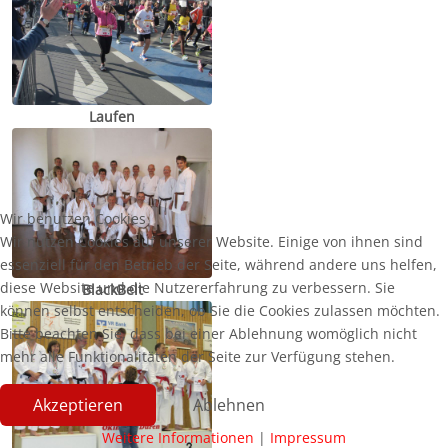
Laufen
Wir benutzen Cookies
Wir nutzen Cookies auf unserer Website. Einige von ihnen sind
essenziell für den Betrieb der Seite, während andere uns helfen,
diese Website und die Nutzererfahrung zu verbessern. Sie
BlackBelt
können selbst entscheiden, ob Sie die Cookies zulassen möchten.
Bitte beachten Sie, dass bei einer Ablehnung womöglich nicht
mehr alle Funktionalitäten der Seite zur Verfügung stehen.
Akzeptieren
Ablehnen
Weitere Informationen
|
Impressum