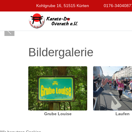
Kohlgrube 16, 51515 Kürten
0176-3404087
Bildergalerie
Grube Louise
Laufen