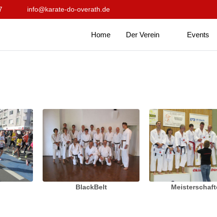
7
info@karate-do-overath.de
Home
Der Verein
Events
BlackBelt
Meisterschaf