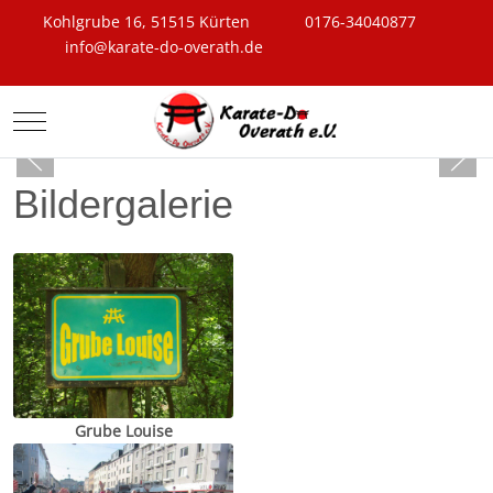
Kohlgrube 16, 51515 Kürten
0176-34040877
info@karate-do-overath.de
Mobile Menu Toggle
Bildergalerie
Grube Louise