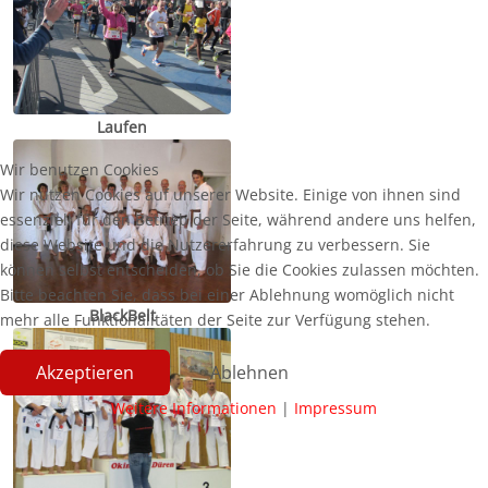
Laufen
Wir benutzen Cookies
Wir nutzen Cookies auf unserer Website. Einige von ihnen sind
essenziell für den Betrieb der Seite, während andere uns helfen,
diese Website und die Nutzererfahrung zu verbessern. Sie
können selbst entscheiden, ob Sie die Cookies zulassen möchten.
Bitte beachten Sie, dass bei einer Ablehnung womöglich nicht
BlackBelt
mehr alle Funktionalitäten der Seite zur Verfügung stehen.
Akzeptieren
Ablehnen
Weitere Informationen
|
Impressum