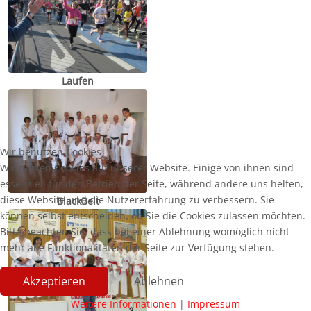
Laufen
Wir benutzen Cookies
Wir nutzen Cookies auf unserer Website. Einige von ihnen sind
essenziell für den Betrieb der Seite, während andere uns helfen,
diese Website und die Nutzererfahrung zu verbessern. Sie
BlackBelt
können selbst entscheiden, ob Sie die Cookies zulassen möchten.
Bitte beachten Sie, dass bei einer Ablehnung womöglich nicht
mehr alle Funktionalitäten der Seite zur Verfügung stehen.
Akzeptieren
Ablehnen
Weitere Informationen
|
Impressum