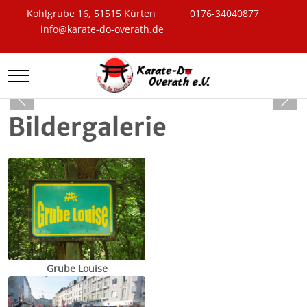
Kohlgrube 16, 51515 Kürten
0176-34040877
info@karate-do-overath.de
Mobile Menu Toggle
Bildergalerie
Grube Louise