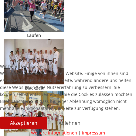
Laufen
Wir benutzen Cookies
Wir nutzen Cookies auf unserer Website. Einige von ihnen sind
essenziell für den Betrieb der Seite, während andere uns helfen,
diese Website und die Nutzererfahrung zu verbessern. Sie
BlackBelt
können selbst entscheiden, ob Sie die Cookies zulassen möchten.
Bitte beachten Sie, dass bei einer Ablehnung womöglich nicht
mehr alle Funktionalitäten der Seite zur Verfügung stehen.
Akzeptieren
Ablehnen
Weitere Informationen
|
Impressum