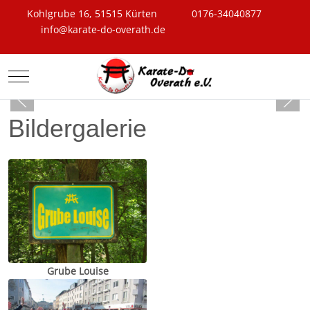
Kohlgrube 16, 51515 Kürten
0176-34040877
info@karate-do-overath.de
Mobile Menu Toggle
Bildergalerie
Grube Louise