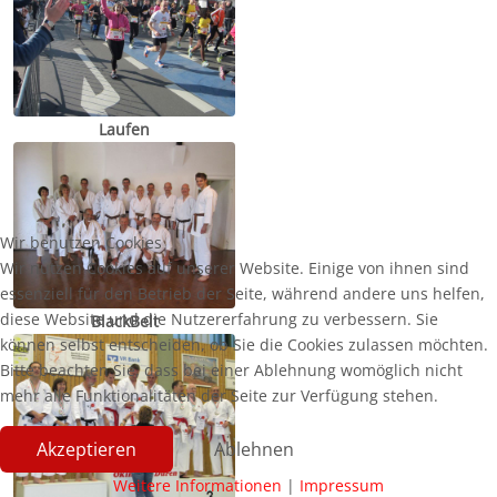
Laufen
Wir benutzen Cookies
Wir nutzen Cookies auf unserer Website. Einige von ihnen sind
essenziell für den Betrieb der Seite, während andere uns helfen,
diese Website und die Nutzererfahrung zu verbessern. Sie
BlackBelt
können selbst entscheiden, ob Sie die Cookies zulassen möchten.
Bitte beachten Sie, dass bei einer Ablehnung womöglich nicht
mehr alle Funktionalitäten der Seite zur Verfügung stehen.
Akzeptieren
Ablehnen
Weitere Informationen
|
Impressum