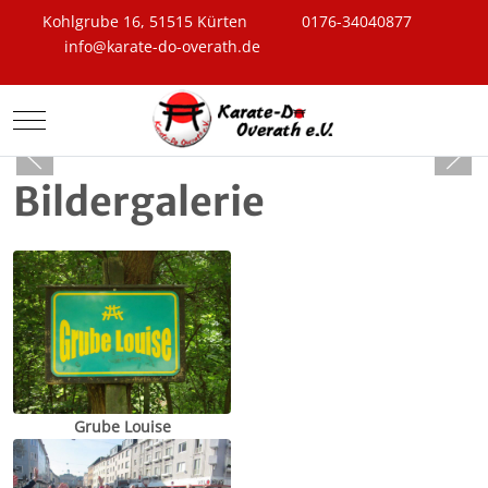
Kohlgrube 16, 51515 Kürten
0176-34040877
info@karate-do-overath.de
Mobile Menu Toggle
Bildergalerie
Grube Louise