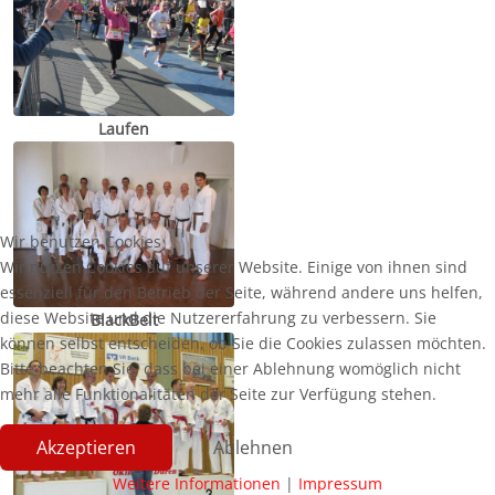
Laufen
Wir benutzen Cookies
Wir nutzen Cookies auf unserer Website. Einige von ihnen sind
essenziell für den Betrieb der Seite, während andere uns helfen,
diese Website und die Nutzererfahrung zu verbessern. Sie
BlackBelt
können selbst entscheiden, ob Sie die Cookies zulassen möchten.
Bitte beachten Sie, dass bei einer Ablehnung womöglich nicht
mehr alle Funktionalitäten der Seite zur Verfügung stehen.
Akzeptieren
Ablehnen
Weitere Informationen
|
Impressum