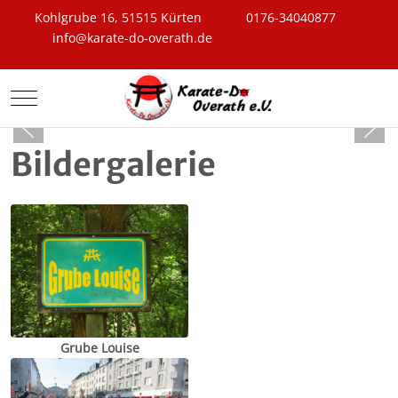
Kohlgrube 16, 51515 Kürten
0176-34040877
info@karate-do-overath.de
Mobile Menu Toggle
Bildergalerie
Grube Louise