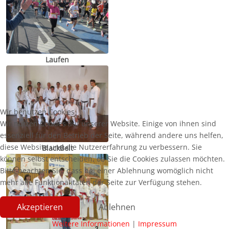
Laufen
Wir benutzen Cookies
Wir nutzen Cookies auf unserer Website. Einige von ihnen sind
essenziell für den Betrieb der Seite, während andere uns helfen,
diese Website und die Nutzererfahrung zu verbessern. Sie
BlackBelt
können selbst entscheiden, ob Sie die Cookies zulassen möchten.
Bitte beachten Sie, dass bei einer Ablehnung womöglich nicht
mehr alle Funktionalitäten der Seite zur Verfügung stehen.
Akzeptieren
Ablehnen
Weitere Informationen
|
Impressum