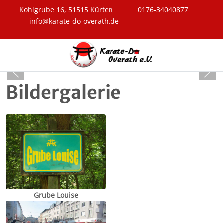
Kohlgrube 16, 51515 Kürten
0176-34040877
info@karate-do-overath.de
Mobile Menu Toggle
Bildergalerie
Grube Louise