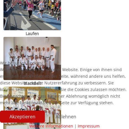
Laufen
Wir benutzen Cookies
Wir nutzen Cookies auf unserer Website. Einige von ihnen sind
essenziell für den Betrieb der Seite, während andere uns helfen,
diese Website und die Nutzererfahrung zu verbessern. Sie
BlackBelt
können selbst entscheiden, ob Sie die Cookies zulassen möchten.
Bitte beachten Sie, dass bei einer Ablehnung womöglich nicht
mehr alle Funktionalitäten der Seite zur Verfügung stehen.
Akzeptieren
Ablehnen
Weitere Informationen
|
Impressum