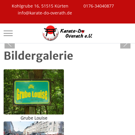
Kohlgrube 16, 51515 Kürten
0176-34040877
info@karate-do-overath.de
Mobile Menu Toggle
Bildergalerie
Grube Louise