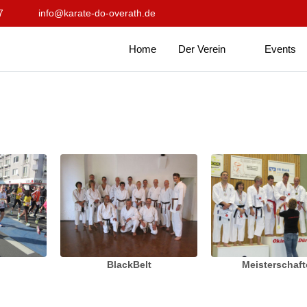
7
info@karate-do-overath.de
Home
Der Verein
Events
BlackBelt
Meisterschaf