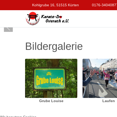
Kohlgrube 16, 51515 Kürten
0176-3404087
Bildergalerie
Grube Louise
Laufen