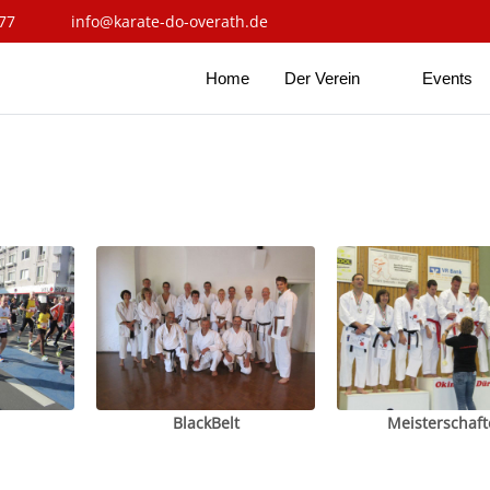
77
info@karate-do-overath.de
Home
Der Verein
Events
BlackBelt
Meisterschaft