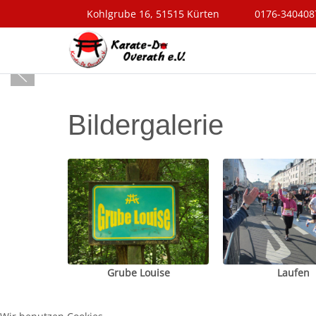
Kohlgrube 16, 51515 Kürten
0176-340408
Bildergalerie
Grube Louise
Laufen