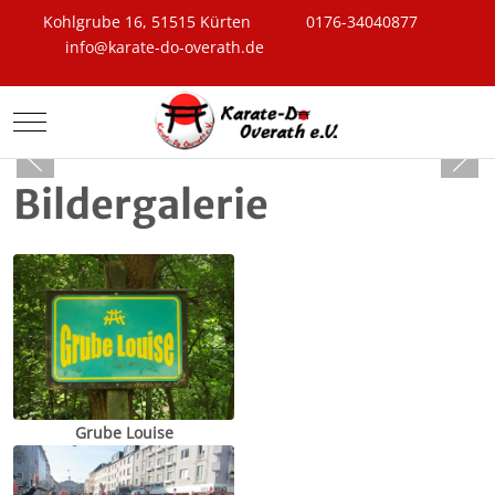
Kohlgrube 16, 51515 Kürten
0176-34040877
info@karate-do-overath.de
Mobile Menu Toggle
Bildergalerie
Grube Louise