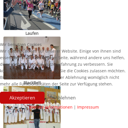
Laufen
Wir benutzen Cookies
Wir nutzen Cookies auf unserer Website. Einige von ihnen sind
essenziell für den Betrieb der Seite, während andere uns helfen,
diese Website und die Nutzererfahrung zu verbessern. Sie
können selbst entscheiden, ob Sie die Cookies zulassen möchten.
Bitte beachten Sie, dass bei einer Ablehnung womöglich nicht
BlackBelt
mehr alle Funktionalitäten der Seite zur Verfügung stehen.
Akzeptieren
Ablehnen
Weitere Informationen
|
Impressum