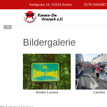
Kohlgrube 16, 51515 Kürten
0176-3404087
Bildergalerie
Grube Louise
Laufen