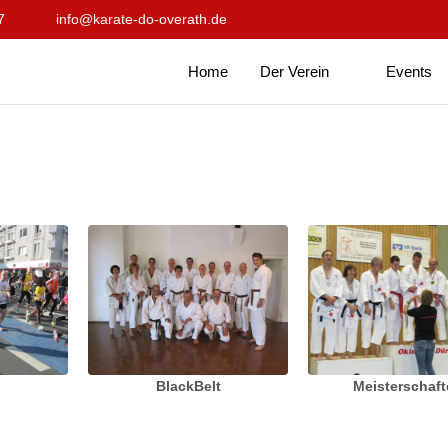
7
info@karate-do-overath.de
Home
Der Verein
Events
BlackBelt
Meisterschaf