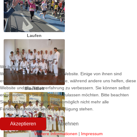
Laufen
Wir benutzen Cookies
Wir nutzen Cookies auf unserer Website. Einige von ihnen sind
essenziell für den Betrieb der Seite, während andere uns helfen, diese
Website und die Nutzererfahrung zu verbessern. Sie können selbst
BlackBelt
entscheiden, ob Sie die Cookies zulassen möchten. Bitte beachten
Sie, dass bei einer Ablehnung womöglich nicht mehr alle
Funktionalitäten der Seite zur Verfügung stehen.
Akzeptieren
Ablehnen
Weitere Informationen
|
Impressum