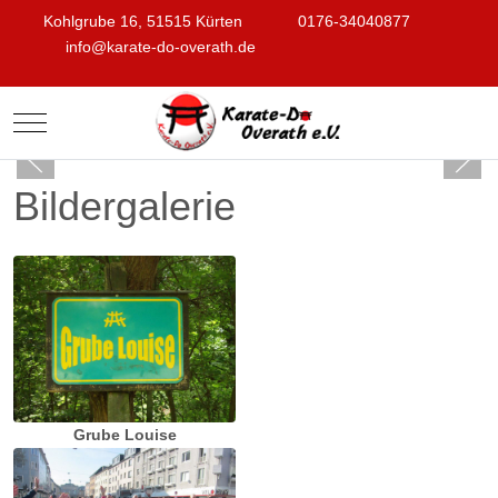
Kohlgrube 16, 51515 Kürten
0176-34040877
info@karate-do-overath.de
Mobile Menu Toggle
Bildergalerie
Grube Louise