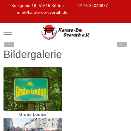
Kohlgrube 16, 51515 Kürten
0176-34040877
info@karate-do-overath.de
Mobile Menu Toggle
Bildergalerie
Grube Louise