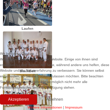
Laufen
Wir benutzen Cookies
Wir nutzen Cookies auf unserer Website. Einige von ihnen sind
essenziell für den Betrieb der Seite, während andere uns helfen, diese
Website und die Nutzererfahrung zu verbessern. Sie können selbst
BlackBelt
entscheiden, ob Sie die Cookies zulassen möchten. Bitte beachten
Sie, dass bei einer Ablehnung womöglich nicht mehr alle
Funktionalitäten der Seite zur Verfügung stehen.
Akzeptieren
Ablehnen
Weitere Informationen
|
Impressum