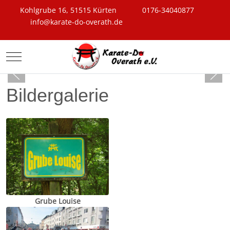
Kohlgrube 16, 51515 Kürten
0176-34040877
info@karate-do-overath.de
Mobile Menu Toggle
Bildergalerie
Grube Louise