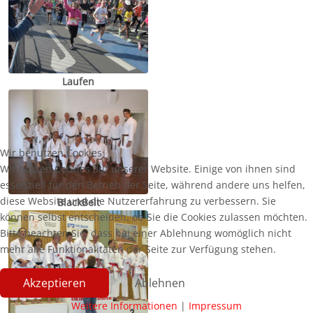
Laufen
Wir benutzen Cookies
Wir nutzen Cookies auf unserer Website. Einige von ihnen sind
essenziell für den Betrieb der Seite, während andere uns helfen,
diese Website und die Nutzererfahrung zu verbessern. Sie
BlackBelt
können selbst entscheiden, ob Sie die Cookies zulassen möchten.
Bitte beachten Sie, dass bei einer Ablehnung womöglich nicht
mehr alle Funktionalitäten der Seite zur Verfügung stehen.
Akzeptieren
Ablehnen
Weitere Informationen
|
Impressum