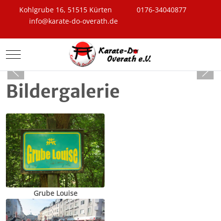
Kohlgrube 16, 51515 Kürten
0176-34040877
info@karate-do-overath.de
Mobile Menu Toggle
Bildergalerie
Grube Louise