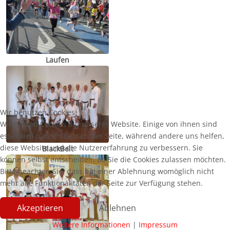
Laufen
Wir benutzen Cookies
Wir nutzen Cookies auf unserer Website. Einige von ihnen sind
essenziell für den Betrieb der Seite, während andere uns helfen,
diese Website und die Nutzererfahrung zu verbessern. Sie
BlackBelt
können selbst entscheiden, ob Sie die Cookies zulassen möchten.
Bitte beachten Sie, dass bei einer Ablehnung womöglich nicht
mehr alle Funktionalitäten der Seite zur Verfügung stehen.
Akzeptieren
Ablehnen
Weitere Informationen
|
Impressum