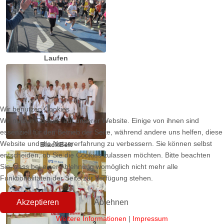
Laufen
Wir benutzen Cookies
Wir nutzen Cookies auf unserer Website. Einige von ihnen sind
essenziell für den Betrieb der Seite, während andere uns helfen, diese
Website und die Nutzererfahrung zu verbessern. Sie können selbst
BlackBelt
entscheiden, ob Sie die Cookies zulassen möchten. Bitte beachten
Sie, dass bei einer Ablehnung womöglich nicht mehr alle
Funktionalitäten der Seite zur Verfügung stehen.
Akzeptieren
Ablehnen
Weitere Informationen
|
Impressum