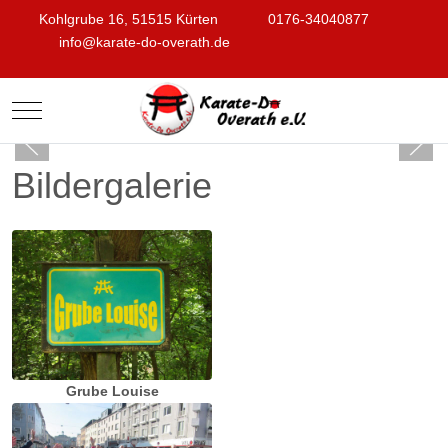
Kohlgrube 16, 51515 Kürten
0176-34040877
info@karate-do-overath.de
Mobile Menu Toggle
Bildergalerie
Grube Louise