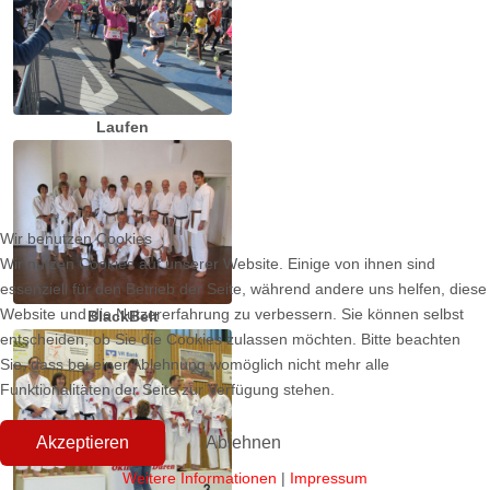
Laufen
Wir benutzen Cookies
Wir nutzen Cookies auf unserer Website. Einige von ihnen sind
essenziell für den Betrieb der Seite, während andere uns helfen, diese
Website und die Nutzererfahrung zu verbessern. Sie können selbst
BlackBelt
entscheiden, ob Sie die Cookies zulassen möchten. Bitte beachten
Sie, dass bei einer Ablehnung womöglich nicht mehr alle
Funktionalitäten der Seite zur Verfügung stehen.
Akzeptieren
Ablehnen
Weitere Informationen
|
Impressum