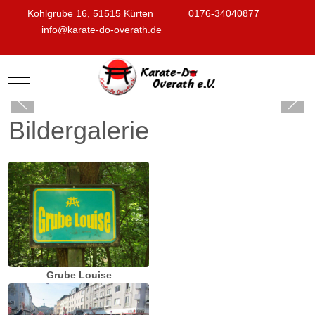
Kohlgrube 16, 51515 Kürten
0176-34040877
info@karate-do-overath.de
Mobile Menu Toggle
Bildergalerie
Grube Louise