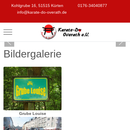
Kohlgrube 16, 51515 Kürten
0176-34040877
info@karate-do-overath.de
Mobile Menu Toggle
Bildergalerie
Grube Louise