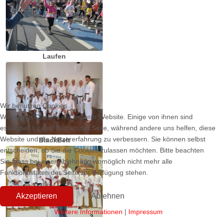
Laufen
Wir benutzen Cookies
Wir nutzen Cookies auf unserer Website. Einige von ihnen sind
essenziell für den Betrieb der Seite, während andere uns helfen, diese
Website und die Nutzererfahrung zu verbessern. Sie können selbst
BlackBelt
entscheiden, ob Sie die Cookies zulassen möchten. Bitte beachten
Sie, dass bei einer Ablehnung womöglich nicht mehr alle
Funktionalitäten der Seite zur Verfügung stehen.
Akzeptieren
Ablehnen
Weitere Informationen
|
Impressum