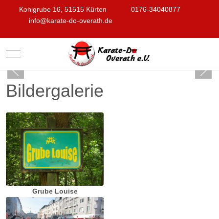
Kohlgrube 16, 51515 Kürten
0176-34040877
info@karate-do-overath.de
Mobile Menu Toggle
Bildergalerie
Grube Louise