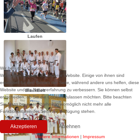
Laufen
Wir benutzen Cookies
Wir nutzen Cookies auf unserer Website. Einige von ihnen sind
essenziell für den Betrieb der Seite, während andere uns helfen, diese
Website und die Nutzererfahrung zu verbessern. Sie können selbst
BlackBelt
entscheiden, ob Sie die Cookies zulassen möchten. Bitte beachten
Sie, dass bei einer Ablehnung womöglich nicht mehr alle
Funktionalitäten der Seite zur Verfügung stehen.
Akzeptieren
Ablehnen
Weitere Informationen
|
Impressum