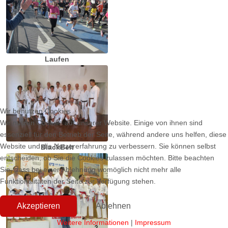
Laufen
Wir benutzen Cookies
Wir nutzen Cookies auf unserer Website. Einige von ihnen sind
essenziell für den Betrieb der Seite, während andere uns helfen, diese
Website und die Nutzererfahrung zu verbessern. Sie können selbst
BlackBelt
entscheiden, ob Sie die Cookies zulassen möchten. Bitte beachten
Sie, dass bei einer Ablehnung womöglich nicht mehr alle
Funktionalitäten der Seite zur Verfügung stehen.
Akzeptieren
Ablehnen
Weitere Informationen
|
Impressum