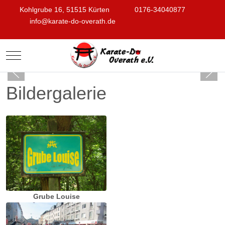
Kohlgrube 16, 51515 Kürten
0176-34040877
info@karate-do-overath.de
Mobile Menu Toggle
Bildergalerie
Grube Louise