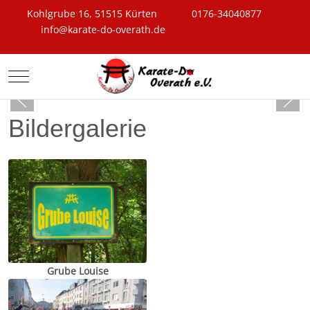
Kohlgrube 16, 51515 Kürten
0176-34040877
info@karate-do-overath.de
Mobile Menu Toggle
Bildergalerie
Grube Louise