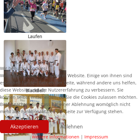
Laufen
Wir benutzen Cookies
Wir nutzen Cookies auf unserer Website. Einige von ihnen sind
essenziell für den Betrieb der Seite, während andere uns helfen,
diese Website und die Nutzererfahrung zu verbessern. Sie
BlackBelt
können selbst entscheiden, ob Sie die Cookies zulassen möchten.
Bitte beachten Sie, dass bei einer Ablehnung womöglich nicht
mehr alle Funktionalitäten der Seite zur Verfügung stehen.
Akzeptieren
Ablehnen
Weitere Informationen
|
Impressum