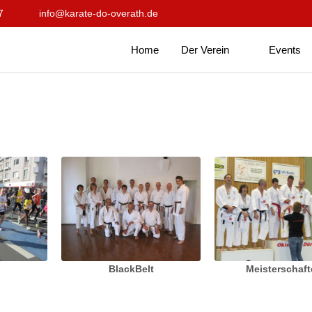
7
info@karate-do-overath.de
Home
Der Verein
Events
BlackBelt
Meisterschaf