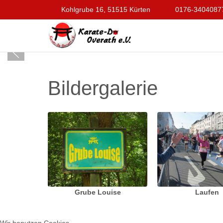
Kohlgrube 16, 51515 Kürten
0176-3404087
Bildergalerie
Grube Louise
Laufen