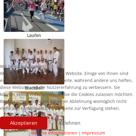
Laufen
Wir benutzen Cookies
Wir nutzen Cookies auf unserer Website. Einige von ihnen sind
essenziell für den Betrieb der Seite, während andere uns helfen,
diese Website und die Nutzererfahrung zu verbessern. Sie
BlackBelt
können selbst entscheiden, ob Sie die Cookies zulassen möchten.
Bitte beachten Sie, dass bei einer Ablehnung womöglich nicht
mehr alle Funktionalitäten der Seite zur Verfügung stehen.
Akzeptieren
Ablehnen
Weitere Informationen
|
Impressum