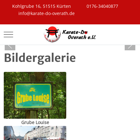
Kohlgrube 16, 51515 Kürten
0176-34040877
info@karate-do-overath.de
Mobile Menu Toggle
Bildergalerie
Grube Louise