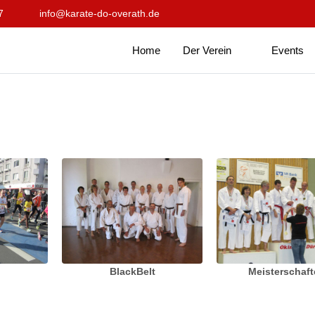
7
info@karate-do-overath.de
Home
Der Verein
Events
BlackBelt
Meisterschaf