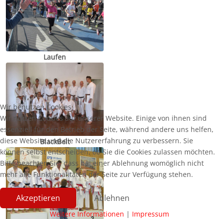
Laufen
Wir benutzen Cookies
Wir nutzen Cookies auf unserer Website. Einige von ihnen sind
essenziell für den Betrieb der Seite, während andere uns helfen,
diese Website und die Nutzererfahrung zu verbessern. Sie
BlackBelt
können selbst entscheiden, ob Sie die Cookies zulassen möchten.
Bitte beachten Sie, dass bei einer Ablehnung womöglich nicht
mehr alle Funktionalitäten der Seite zur Verfügung stehen.
Akzeptieren
Ablehnen
Weitere Informationen
|
Impressum