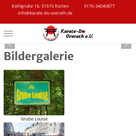
Kohlgrube 16, 51515 Kürten
0176-34040877
info@karate-do-overath.de
Mobile Menu Toggle
Bildergalerie
Grube Louise