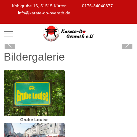
Kohlgrube 16, 51515 Kürten
0176-34040877
info@karate-do-overath.de
Mobile Menu Toggle
Bildergalerie
Grube Louise