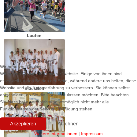
Laufen
Wir benutzen Cookies
Wir nutzen Cookies auf unserer Website. Einige von ihnen sind
essenziell für den Betrieb der Seite, während andere uns helfen, diese
Website und die Nutzererfahrung zu verbessern. Sie können selbst
BlackBelt
entscheiden, ob Sie die Cookies zulassen möchten. Bitte beachten
Sie, dass bei einer Ablehnung womöglich nicht mehr alle
Funktionalitäten der Seite zur Verfügung stehen.
Akzeptieren
Ablehnen
Weitere Informationen
|
Impressum