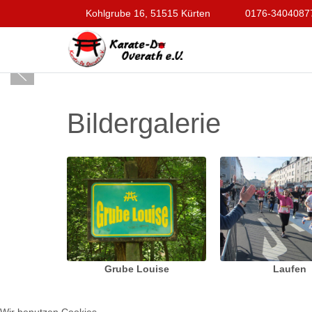
Kohlgrube 16, 51515 Kürten
0176-3404087
Bildergalerie
Grube Louise
Laufen