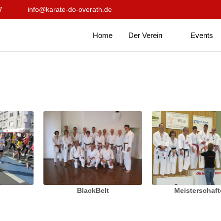
7
info@karate-do-overath.de
Home
Der Verein
Events
BlackBelt
Meisterschaf