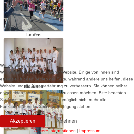
Laufen
Wir benutzen Cookies
Wir nutzen Cookies auf unserer Website. Einige von ihnen sind
essenziell für den Betrieb der Seite, während andere uns helfen, diese
Website und die Nutzererfahrung zu verbessern. Sie können selbst
BlackBelt
entscheiden, ob Sie die Cookies zulassen möchten. Bitte beachten
Sie, dass bei einer Ablehnung womöglich nicht mehr alle
Funktionalitäten der Seite zur Verfügung stehen.
Akzeptieren
Ablehnen
Weitere Informationen
|
Impressum