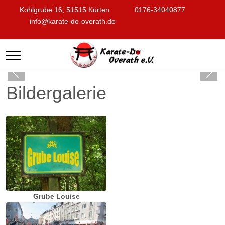
Kohlgrube 16, 51515 Kürten
0176-34040877
info@karate-do-overath.de
Mobile Menu Toggle
Bildergalerie
Grube Louise