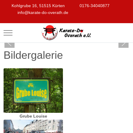
Kohlgrube 16, 51515 Kürten
0176-34040877
info@karate-do-overath.de
Mobile Menu Toggle
Bildergalerie
Grube Louise