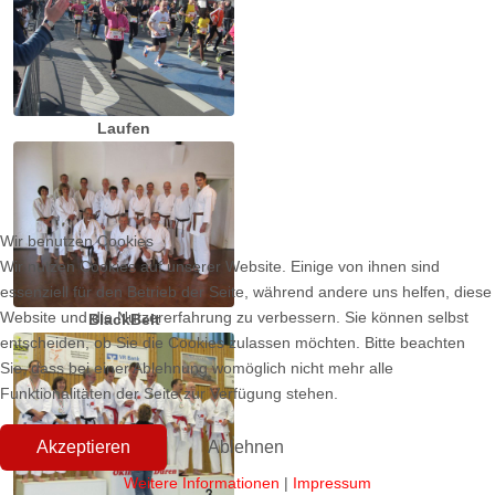
Laufen
Wir benutzen Cookies
Wir nutzen Cookies auf unserer Website. Einige von ihnen sind
essenziell für den Betrieb der Seite, während andere uns helfen, diese
Website und die Nutzererfahrung zu verbessern. Sie können selbst
BlackBelt
entscheiden, ob Sie die Cookies zulassen möchten. Bitte beachten
Sie, dass bei einer Ablehnung womöglich nicht mehr alle
Funktionalitäten der Seite zur Verfügung stehen.
Akzeptieren
Ablehnen
Weitere Informationen
|
Impressum