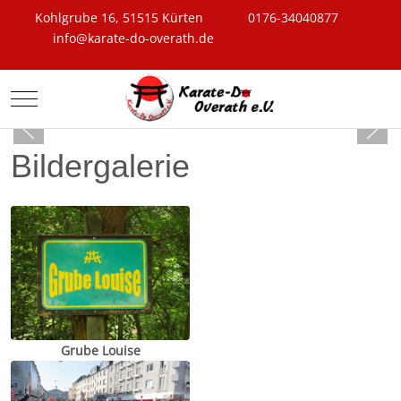
Kohlgrube 16, 51515 Kürten
0176-34040877
info@karate-do-overath.de
Mobile Menu Toggle
Bildergalerie
Grube Louise