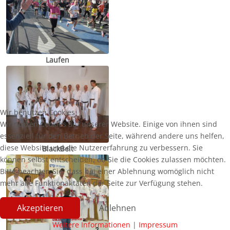
Laufen
Wir benutzen Cookies
Wir nutzen Cookies auf unserer Website. Einige von ihnen sind
essenziell für den Betrieb der Seite, während andere uns helfen,
diese Website und die Nutzererfahrung zu verbessern. Sie
BlackBelt
können selbst entscheiden, ob Sie die Cookies zulassen möchten.
Bitte beachten Sie, dass bei einer Ablehnung womöglich nicht
mehr alle Funktionalitäten der Seite zur Verfügung stehen.
Akzeptieren
Ablehnen
Weitere Informationen
|
Impressum