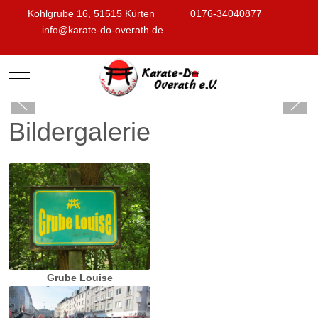
Kohlgrube 16, 51515 Kürten
0176-34040877
info@karate-do-overath.de
Mobile Menu Toggle
Bildergalerie
Grube Louise