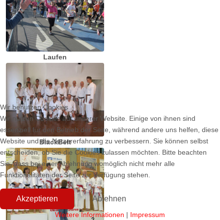
Laufen
Wir benutzen Cookies
Wir nutzen Cookies auf unserer Website. Einige von ihnen sind
essenziell für den Betrieb der Seite, während andere uns helfen, diese
Website und die Nutzererfahrung zu verbessern. Sie können selbst
BlackBelt
entscheiden, ob Sie die Cookies zulassen möchten. Bitte beachten
Sie, dass bei einer Ablehnung womöglich nicht mehr alle
Funktionalitäten der Seite zur Verfügung stehen.
Akzeptieren
Ablehnen
Weitere Informationen
|
Impressum