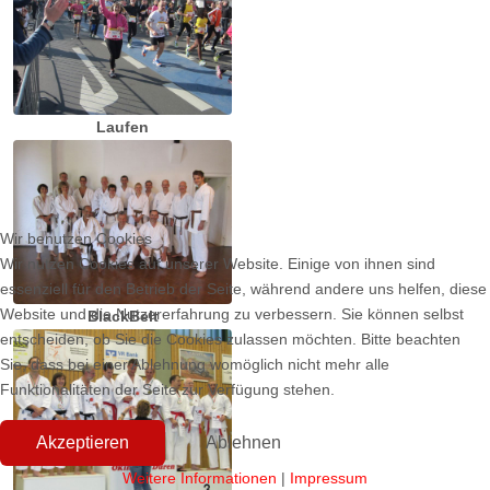
Laufen
Wir benutzen Cookies
Wir nutzen Cookies auf unserer Website. Einige von ihnen sind
essenziell für den Betrieb der Seite, während andere uns helfen, diese
Website und die Nutzererfahrung zu verbessern. Sie können selbst
BlackBelt
entscheiden, ob Sie die Cookies zulassen möchten. Bitte beachten
Sie, dass bei einer Ablehnung womöglich nicht mehr alle
Funktionalitäten der Seite zur Verfügung stehen.
Akzeptieren
Ablehnen
Weitere Informationen
|
Impressum