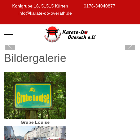
Kohlgrube 16, 51515 Kürten
0176-34040877
info@karate-do-overath.de
Mobile Menu Toggle
Bildergalerie
Grube Louise