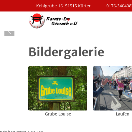
Kohlgrube 16, 51515 Kürten
0176-340408
Bildergalerie
Grube Louise
Laufen