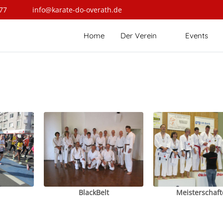
77
info@karate-do-overath.de
Home
Der Verein
Events
BlackBelt
Meisterschaft