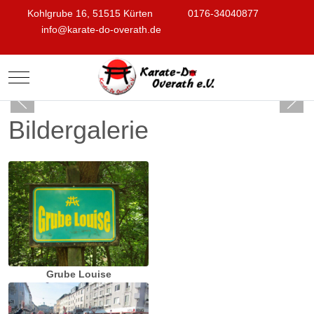
Kohlgrube 16, 51515 Kürten
0176-34040877
info@karate-do-overath.de
Mobile Menu Toggle
Bildergalerie
Grube Louise