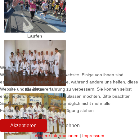
Laufen
Wir benutzen Cookies
Wir nutzen Cookies auf unserer Website. Einige von ihnen sind
essenziell für den Betrieb der Seite, während andere uns helfen, diese
Website und die Nutzererfahrung zu verbessern. Sie können selbst
BlackBelt
entscheiden, ob Sie die Cookies zulassen möchten. Bitte beachten
Sie, dass bei einer Ablehnung womöglich nicht mehr alle
Funktionalitäten der Seite zur Verfügung stehen.
Akzeptieren
Ablehnen
Weitere Informationen
|
Impressum