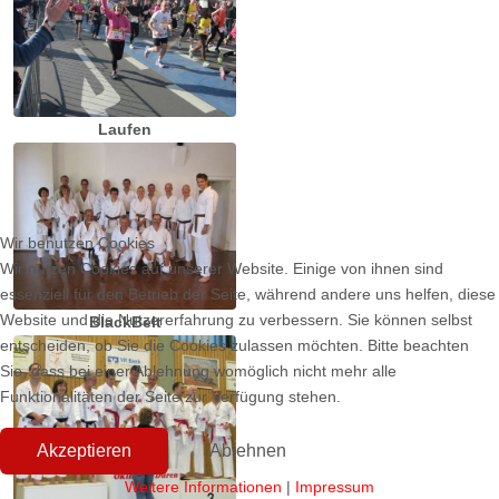
Laufen
Wir benutzen Cookies
Wir nutzen Cookies auf unserer Website. Einige von ihnen sind
essenziell für den Betrieb der Seite, während andere uns helfen, diese
Website und die Nutzererfahrung zu verbessern. Sie können selbst
BlackBelt
entscheiden, ob Sie die Cookies zulassen möchten. Bitte beachten
Sie, dass bei einer Ablehnung womöglich nicht mehr alle
Funktionalitäten der Seite zur Verfügung stehen.
Akzeptieren
Ablehnen
Weitere Informationen
|
Impressum