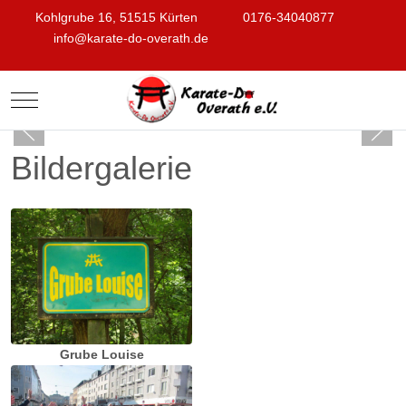
Kohlgrube 16, 51515 Kürten
0176-34040877
info@karate-do-overath.de
Mobile Menu Toggle
Bildergalerie
Grube Louise