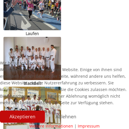
Laufen
Wir benutzen Cookies
Wir nutzen Cookies auf unserer Website. Einige von ihnen sind
essenziell für den Betrieb der Seite, während andere uns helfen,
diese Website und die Nutzererfahrung zu verbessern. Sie
BlackBelt
können selbst entscheiden, ob Sie die Cookies zulassen möchten.
Bitte beachten Sie, dass bei einer Ablehnung womöglich nicht
mehr alle Funktionalitäten der Seite zur Verfügung stehen.
Akzeptieren
Ablehnen
Weitere Informationen
|
Impressum