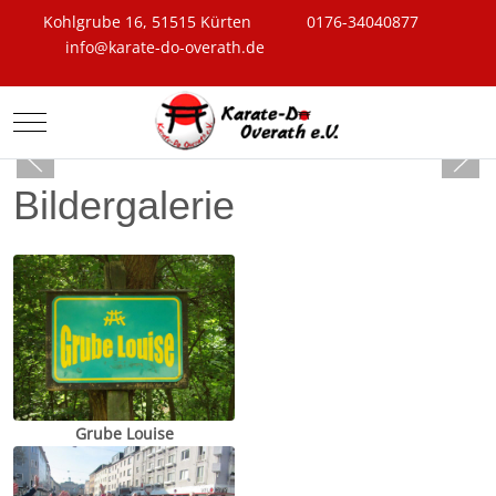
Kohlgrube 16, 51515 Kürten
0176-34040877
info@karate-do-overath.de
Mobile Menu Toggle
Bildergalerie
Grube Louise