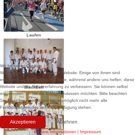
Laufen
Wir benutzen Cookies
Wir nutzen Cookies auf unserer Website. Einige von ihnen sind
essenziell für den Betrieb der Seite, während andere uns helfen, diese
Website und die Nutzererfahrung zu verbessern. Sie können selbst
BlackBelt
entscheiden, ob Sie die Cookies zulassen möchten. Bitte beachten
Sie, dass bei einer Ablehnung womöglich nicht mehr alle
Funktionalitäten der Seite zur Verfügung stehen.
Akzeptieren
Ablehnen
Weitere Informationen
|
Impressum