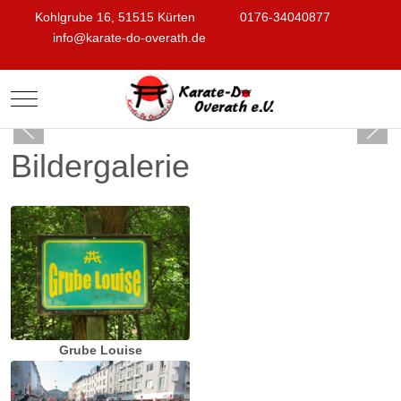
Kohlgrube 16, 51515 Kürten
0176-34040877
info@karate-do-overath.de
Mobile Menu Toggle
Bildergalerie
Grube Louise