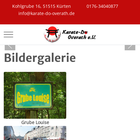
Kohlgrube 16, 51515 Kürten
0176-34040877
info@karate-do-overath.de
Mobile Menu Toggle
Bildergalerie
Grube Louise