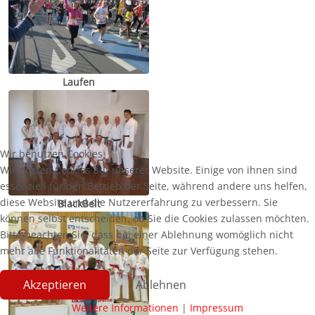
Laufen
Wir benutzen Cookies
Wir nutzen Cookies auf unserer Website. Einige von ihnen sind
essenziell für den Betrieb der Seite, während andere uns helfen,
diese Website und die Nutzererfahrung zu verbessern. Sie
BlackBelt
können selbst entscheiden, ob Sie die Cookies zulassen möchten.
Bitte beachten Sie, dass bei einer Ablehnung womöglich nicht
mehr alle Funktionalitäten der Seite zur Verfügung stehen.
Akzeptieren
Ablehnen
Weitere Informationen
|
Impressum