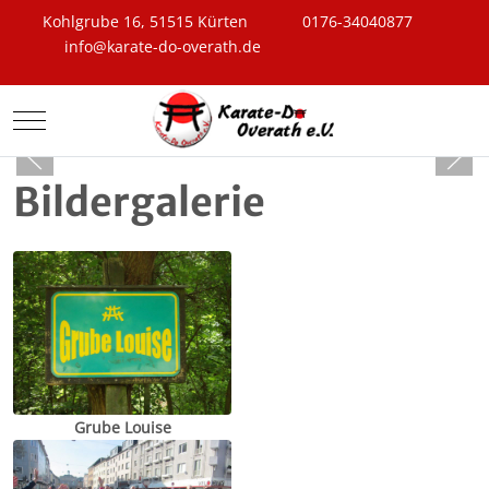
Kohlgrube 16, 51515 Kürten
0176-34040877
info@karate-do-overath.de
Mobile Menu Toggle
Bildergalerie
Grube Louise