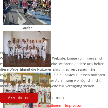
Laufen
Wir benutzen Cookies
Wir nutzen Cookies auf unserer Website. Einige von ihnen sind
essenziell für den Betrieb der Seite, während andere uns helfen,
diese Website und die Nutzererfahrung zu verbessern. Sie
BlackBelt
können selbst entscheiden, ob Sie die Cookies zulassen möchten.
Bitte beachten Sie, dass bei einer Ablehnung womöglich nicht
mehr alle Funktionalitäten der Seite zur Verfügung stehen.
Akzeptieren
Ablehnen
Weitere Informationen
|
Impressum