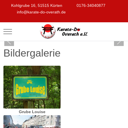
Kohlgrube 16, 51515 Kürten
0176-34040877
info@karate-do-overath.de
Mobile Menu Toggle
Bildergalerie
Grube Louise