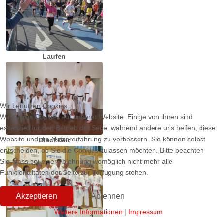
Laufen
Wir benutzen Cookies
Wir nutzen Cookies auf unserer Website. Einige von ihnen sind
essenziell für den Betrieb der Seite, während andere uns helfen, diese
Website und die Nutzererfahrung zu verbessern. Sie können selbst
BlackBelt
entscheiden, ob Sie die Cookies zulassen möchten. Bitte beachten
Sie, dass bei einer Ablehnung womöglich nicht mehr alle
Funktionalitäten der Seite zur Verfügung stehen.
Akzeptieren
Ablehnen
Weitere Informationen
|
Impressum