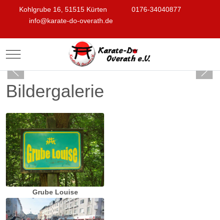
Kohlgrube 16, 51515 Kürten
0176-34040877
info@karate-do-overath.de
Mobile Menu Toggle
Bildergalerie
Grube Louise