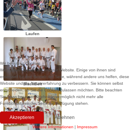
Laufen
Wir benutzen Cookies
Wir nutzen Cookies auf unserer Website. Einige von ihnen sind
essenziell für den Betrieb der Seite, während andere uns helfen, diese
Website und die Nutzererfahrung zu verbessern. Sie können selbst
BlackBelt
entscheiden, ob Sie die Cookies zulassen möchten. Bitte beachten
Sie, dass bei einer Ablehnung womöglich nicht mehr alle
Funktionalitäten der Seite zur Verfügung stehen.
Akzeptieren
Ablehnen
Weitere Informationen
|
Impressum