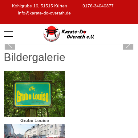
Kohlgrube 16, 51515 Kürten
0176-34040877
info@karate-do-overath.de
Mobile Menu Toggle
Bildergalerie
Grube Louise