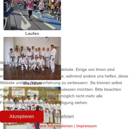
Laufen
Wir benutzen Cookies
Wir nutzen Cookies auf unserer Website. Einige von ihnen sind
essenziell für den Betrieb der Seite, während andere uns helfen, diese
Website und die Nutzererfahrung zu verbessern. Sie können selbst
BlackBelt
entscheiden, ob Sie die Cookies zulassen möchten. Bitte beachten
Sie, dass bei einer Ablehnung womöglich nicht mehr alle
Funktionalitäten der Seite zur Verfügung stehen.
Akzeptieren
Ablehnen
Weitere Informationen
|
Impressum